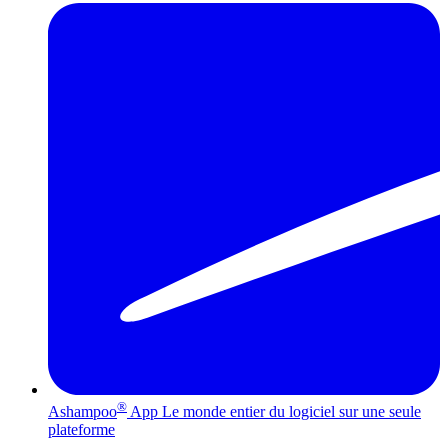
®
Ashampoo
App
Le monde entier du logiciel sur une seule
plateforme