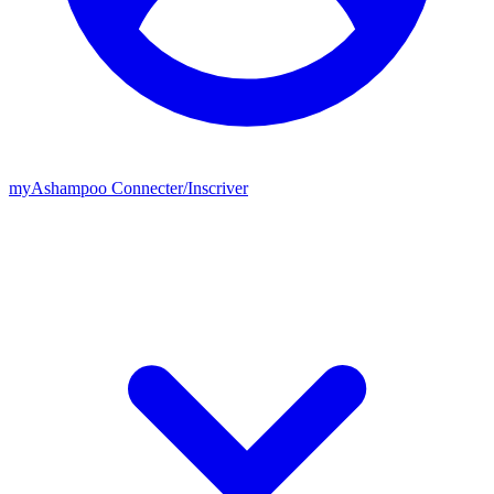
my
Ashampoo
Connecter
/
Inscriver