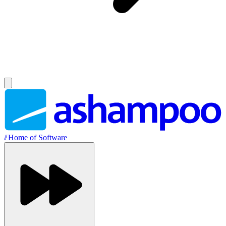
//
Home of Software