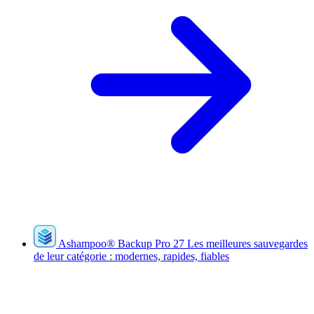
Ashampoo
®
Backup Pro 27
Les meilleures sauvegardes
de leur catégorie : modernes, rapides, fiables