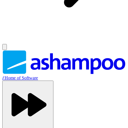
//
Home of Software