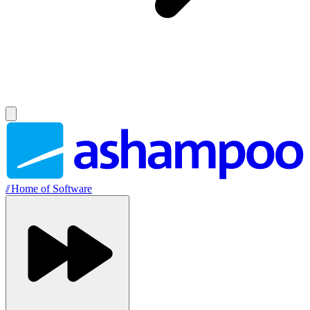
//
Home of Software