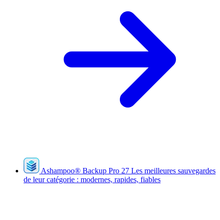
Ashampoo
®
Backup Pro 27
Les meilleures sauvegardes
de leur catégorie : modernes, rapides, fiables