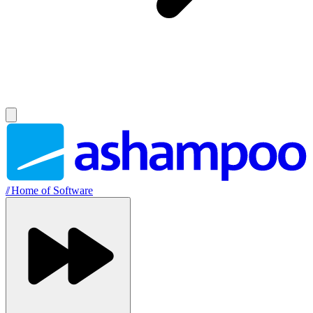
//
Home of Software