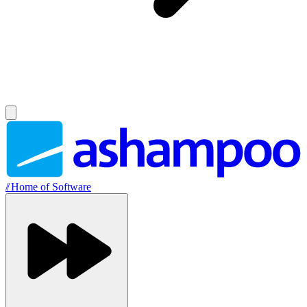
//
Home of Software