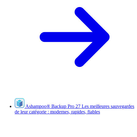
Ashampoo
®
Backup Pro 27
Les meilleures sauvegardes
de leur catégorie : modernes, rapides, fiables