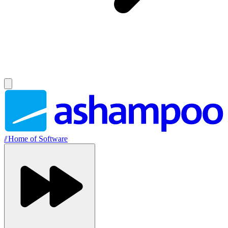
//
Home of Software