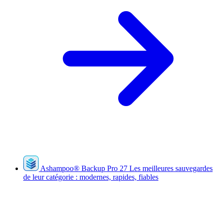
Ashampoo
®
Backup Pro 27
Les meilleures sauvegardes
de leur catégorie : modernes, rapides, fiables