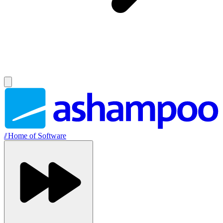
//
Home of Software