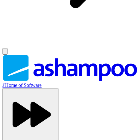
//
Home of Software