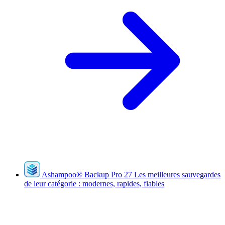
Ashampoo
®
Backup Pro 27
Les meilleures sauvegardes
de leur catégorie : modernes, rapides, fiables