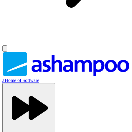
//
Home of Software