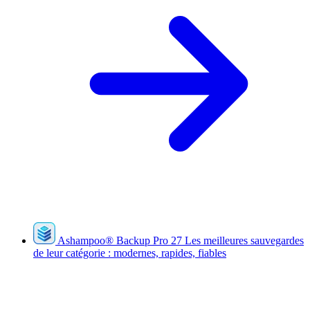
Ashampoo
®
Backup Pro 27
Les meilleures sauvegardes
de leur catégorie : modernes, rapides, fiables