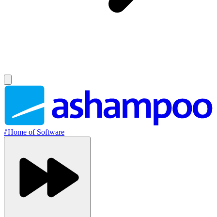
//
Home of Software