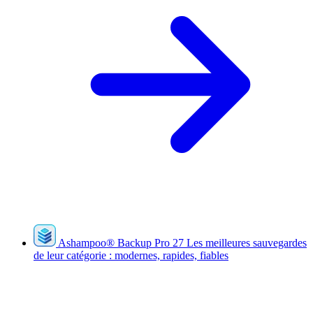
Ashampoo
®
Backup Pro 27
Les meilleures sauvegardes
de leur catégorie : modernes, rapides, fiables