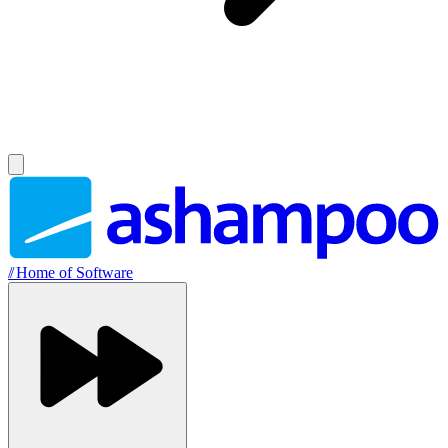
//
Home of Software