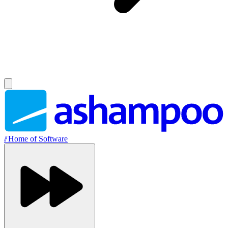
//
Home of Software