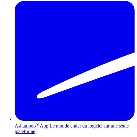
®
Ashampoo
App
Le monde entier du logiciel sur une seule
plateforme