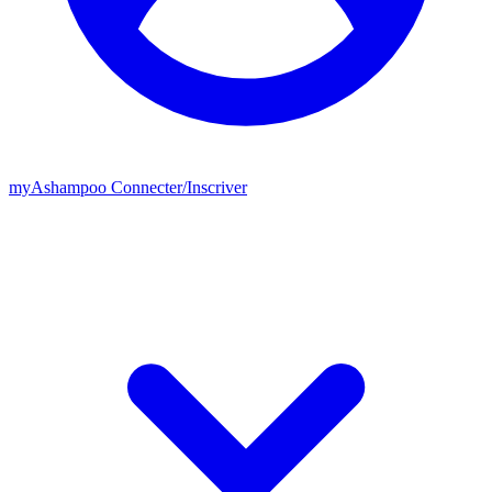
my
Ashampoo
Connecter
/
Inscriver