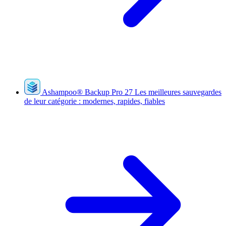
Ashampoo
®
Backup Pro 27
Les meilleures sauvegardes
de leur catégorie : modernes, rapides, fiables