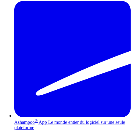
®
Ashampoo
App
Le monde entier du logiciel sur une seule
plateforme