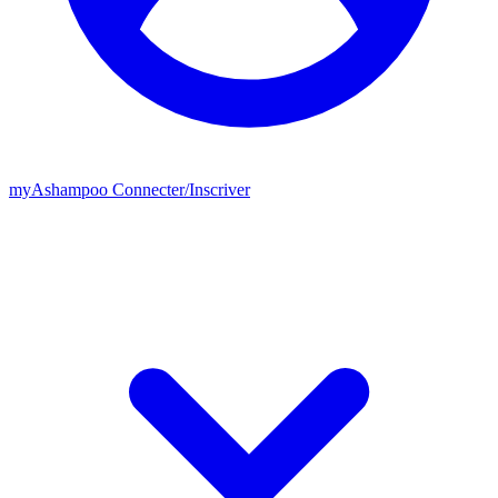
my
Ashampoo
Connecter
/
Inscriver