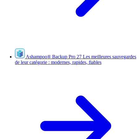
Ashampoo
®
Backup Pro 27
Les meilleures sauvegardes
de leur catégorie : modernes, rapides, fiables