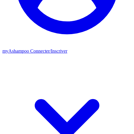
my
Ashampoo
Connecter
/
Inscriver