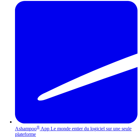
®
Ashampoo
App
Le monde entier du logiciel sur une seule
plateforme