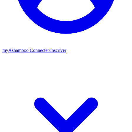
my
Ashampoo
Connecter
/
Inscriver