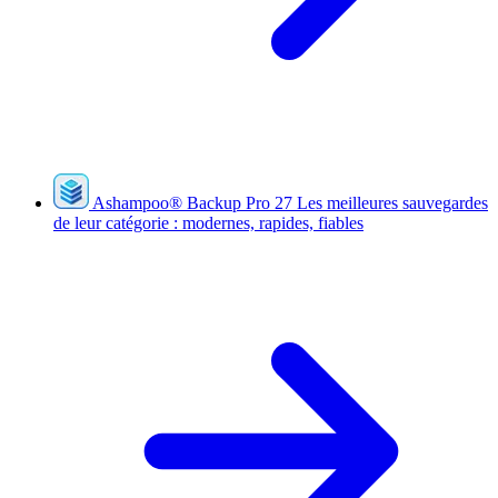
Ashampoo
®
Backup Pro 27
Les meilleures sauvegardes
de leur catégorie : modernes, rapides, fiables