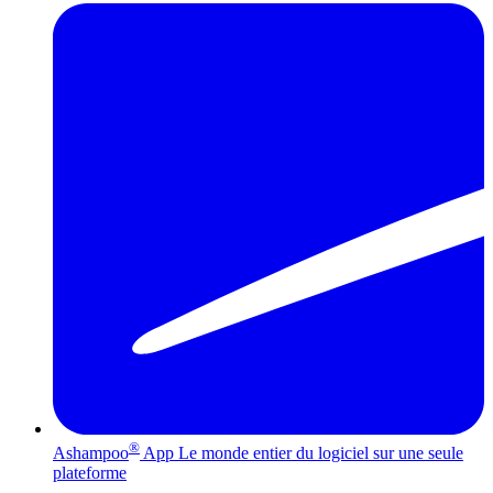
®
Ashampoo
App
Le monde entier du logiciel sur une seule
plateforme