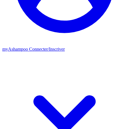
my
Ashampoo
Connecter
/
Inscriver