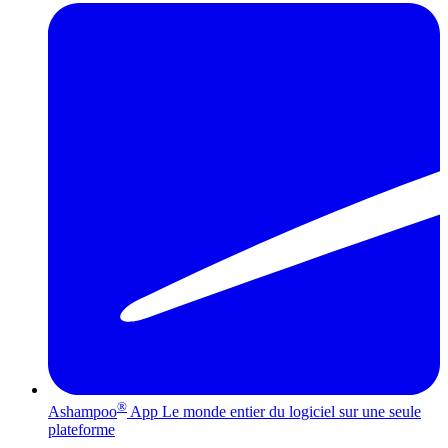
®
Ashampoo
App
Le monde entier du logiciel sur une seule
plateforme