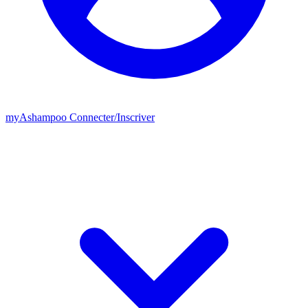
my
Ashampoo
Connecter
/
Inscriver