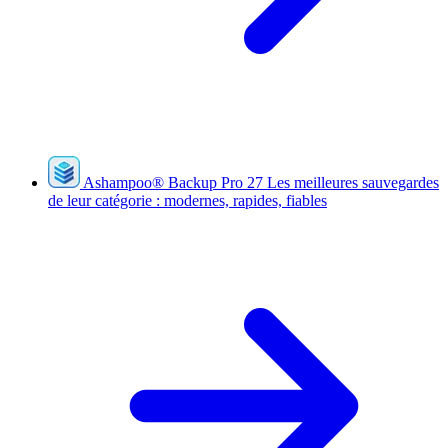
Ashampoo
®
Backup Pro 27
Les meilleures sauvegardes
de leur catégorie : modernes, rapides, fiables