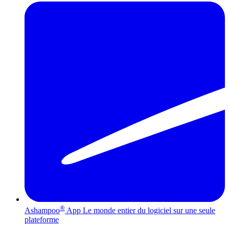
®
Ashampoo
App
Le monde entier du logiciel sur une seule
plateforme