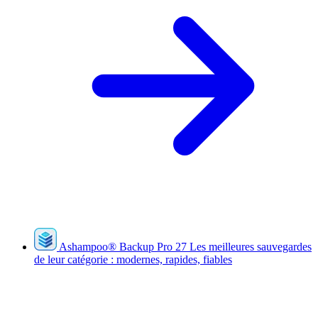
Ashampoo
®
Backup Pro 27
Les meilleures sauvegardes
de leur catégorie : modernes, rapides, fiables