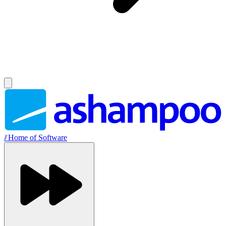
//
Home of Software