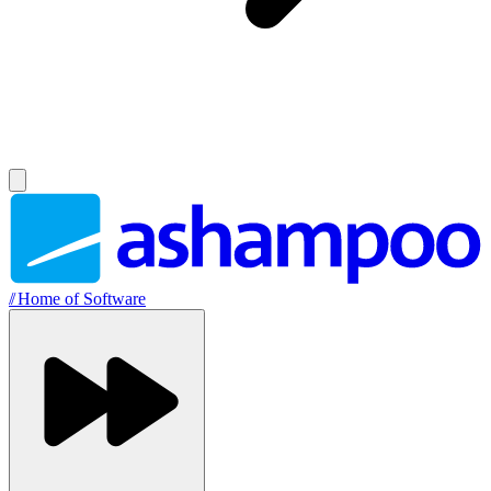
//
Home of Software