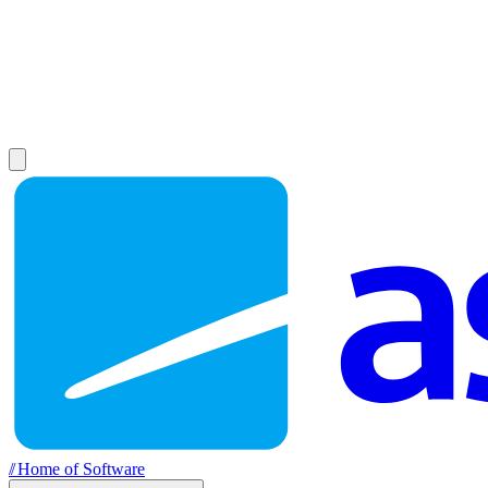
//
Home of Software