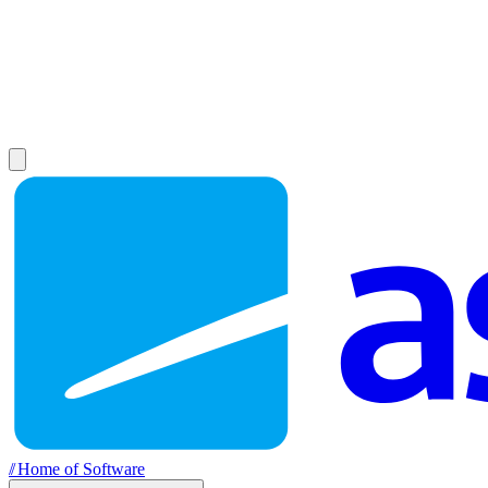
//
Home of Software