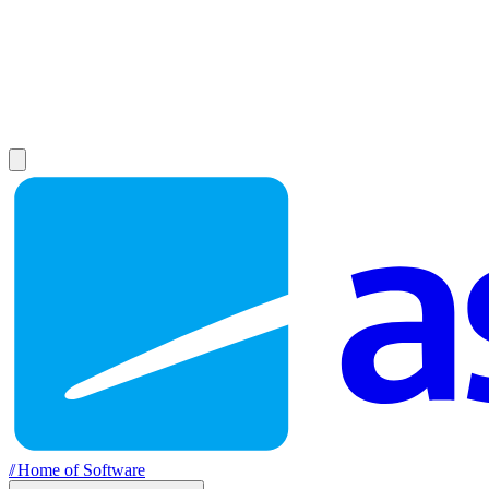
//
Home of Software