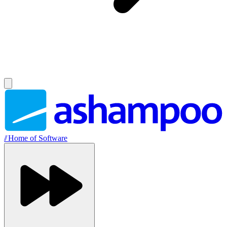
//
Home of Software