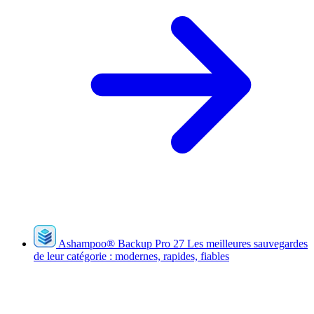
Ashampoo
®
Backup Pro 27
Les meilleures sauvegardes
de leur catégorie : modernes, rapides, fiables