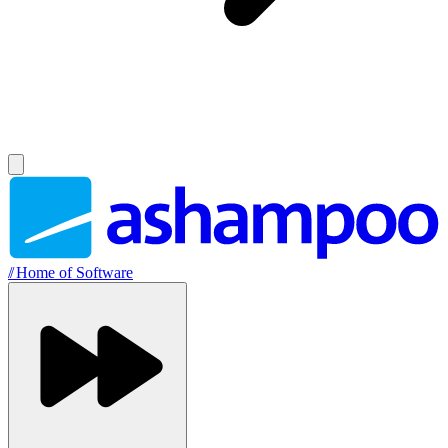
//
Home of Software