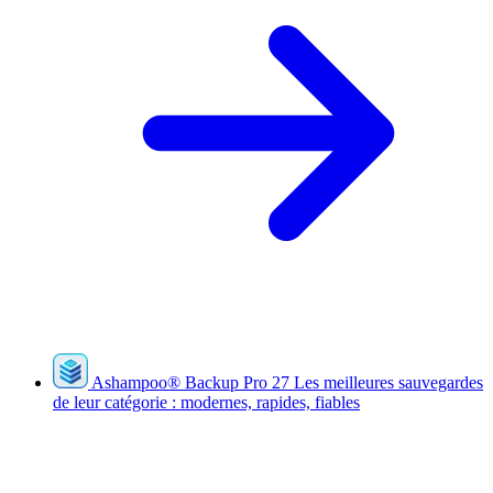
Ashampoo
®
Backup Pro 27
Les meilleures sauvegardes
de leur catégorie : modernes, rapides, fiables