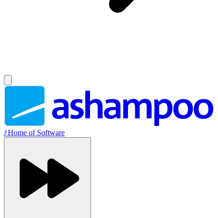
//
Home of Software