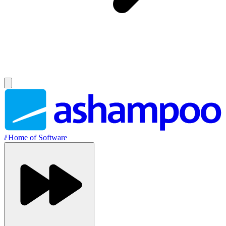
//
Home of Software