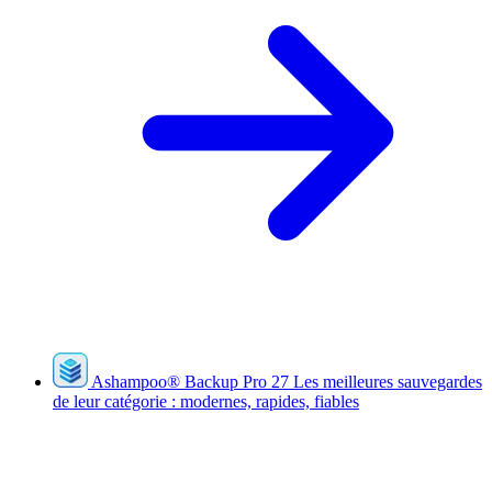
Ashampoo
®
Backup Pro 27
Les meilleures sauvegardes
de leur catégorie : modernes, rapides, fiables