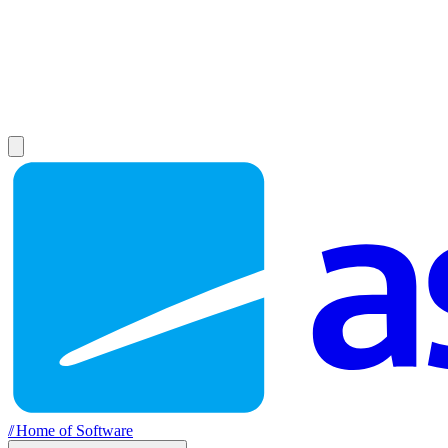
//
Home of Software