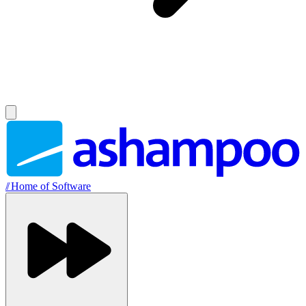
//
Home of Software