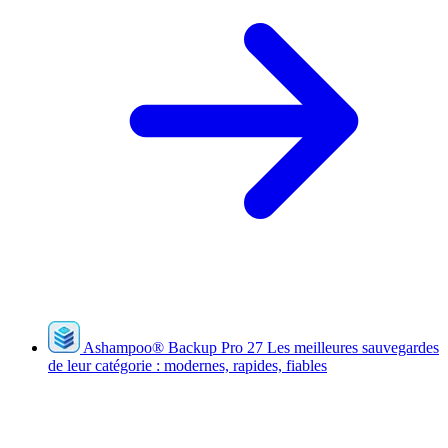
Ashampoo
®
Backup Pro 27
Les meilleures sauvegardes
de leur catégorie : modernes, rapides, fiables