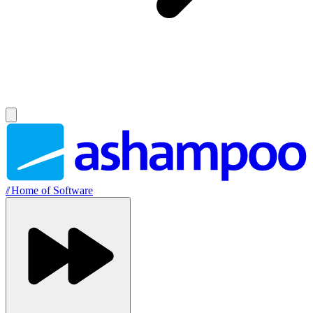
//
Home of Software