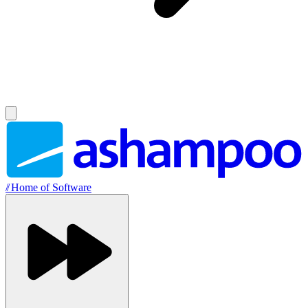
//
Home of Software