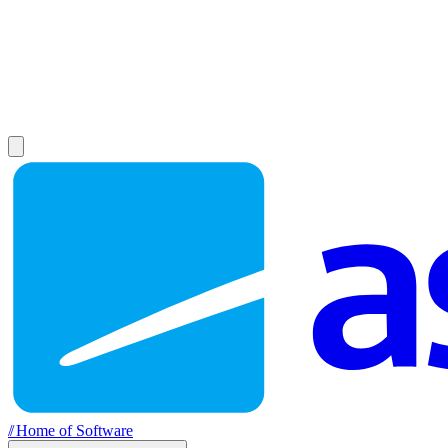
//
Home of Software