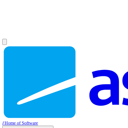
//
Home of Software