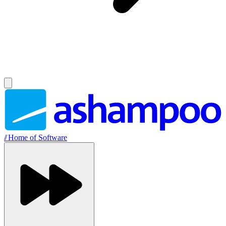
//
Home of Software