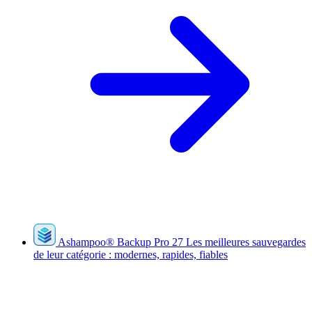
Ashampoo
®
Backup Pro 27
Les meilleures sauvegardes
de leur catégorie : modernes, rapides, fiables