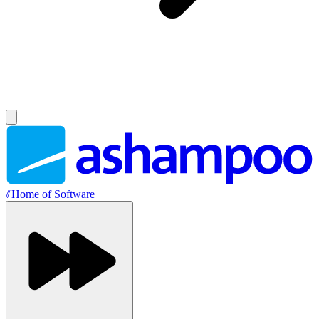
//
Home of Software