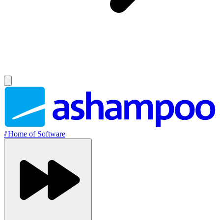
//
Home of Software