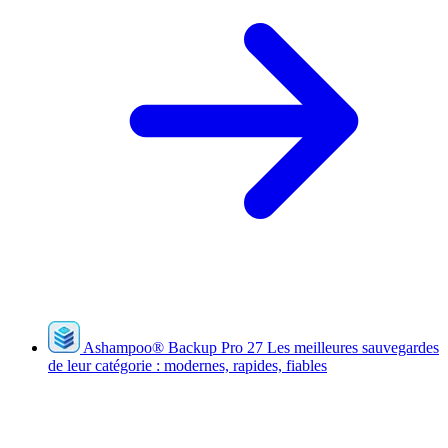
Ashampoo
®
Backup Pro 27
Les meilleures sauvegardes
de leur catégorie : modernes, rapides, fiables