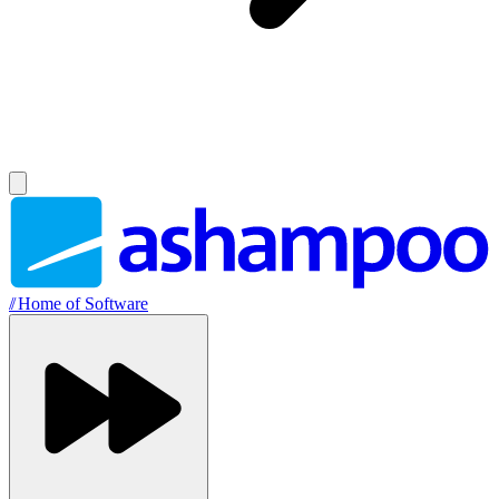
//
Home of Software