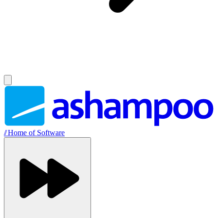
//
Home of Software