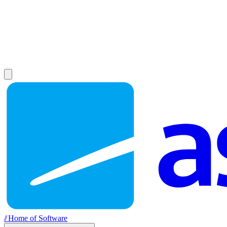
//
Home of Software