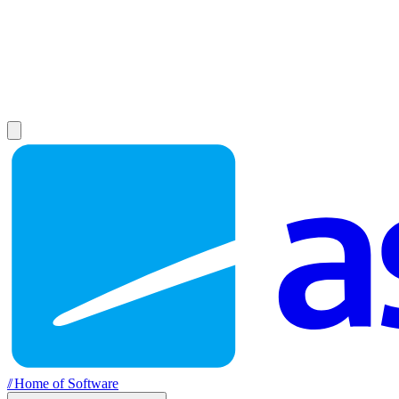
//
Home of Software