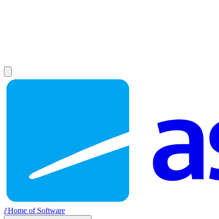
//
Home of Software