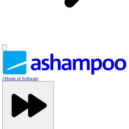
//
Home of Software