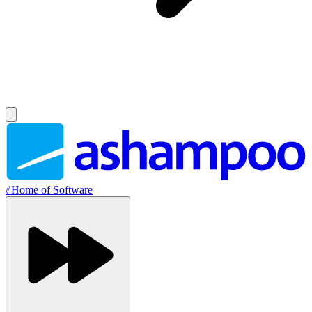
//
Home of Software