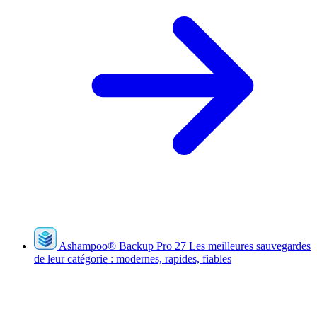
Ashampoo
®
Backup Pro 27
Les meilleures sauvegardes
de leur catégorie : modernes, rapides, fiables