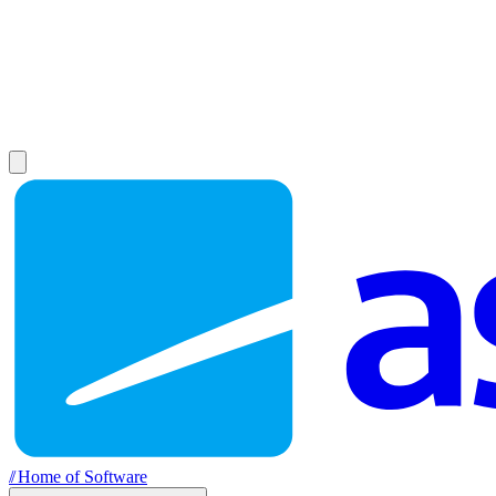
//
Home of Software