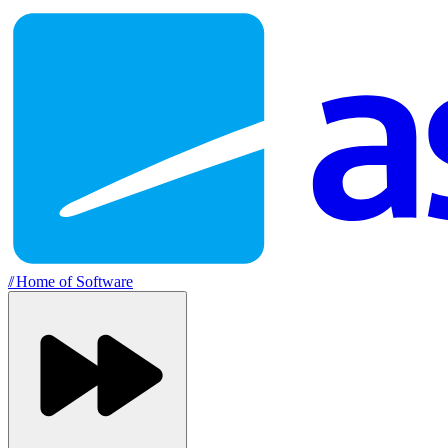
//
Home of Software