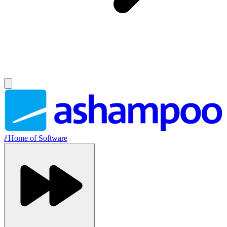
//
Home of Software