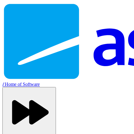
//
Home of Software