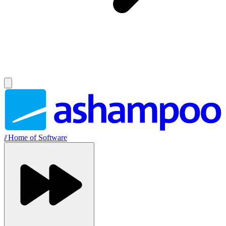
//
Home of Software