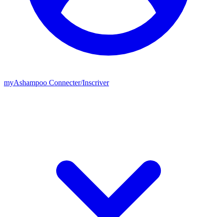
my
Ashampoo
Connecter
/
Inscriver