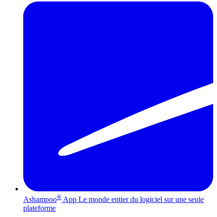
®
Ashampoo
App
Le monde entier du logiciel sur une seule
plateforme